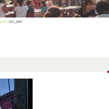
S
O
U
S
-
JUIN
›
DSC_0067
M
E
N
U