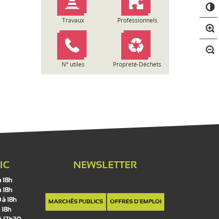
C
o
n
Travaux
Professionnels
t
r
a
s
N° utiles
Propreté-Déchets
t
e
IC
NEWSLETTER
à 18h
à 18h
 à 18h
MARCHÉS PUBLICS
OFFRES D'EMPLOI
 18h