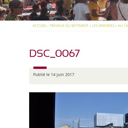
d
S
S
i
-
O
O
-
U
U
P
S
S
J
y
-
-
ACCUEIL
›
TRAVAUX DU BÂTIMENT « LES GRANGES » AU 14 
r
M
M
e
é
E
E
n
N
N
a
U
U
é
e
DSC_0067
n
s
Publié le 14 juin 2017