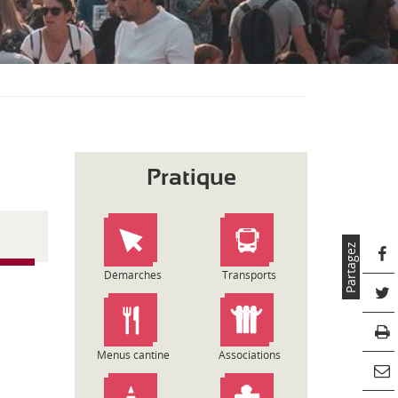
S
O
U
S
-
M
E
N
U
Pratique
Partagez
Démarches
Transports
Menus cantine
Associations