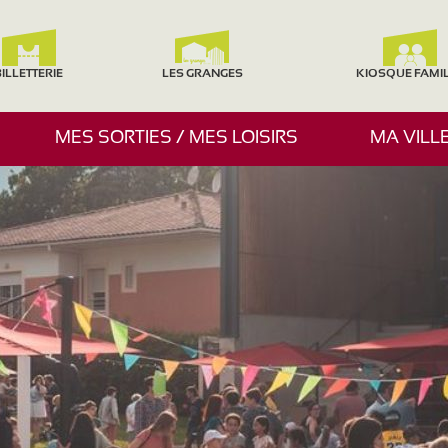
ILLETTERIE
LES GRANGES
KIOSQUE FAMI
A
MES SORTIES / MES LOISIRS
MA VILL
F
F
I
C
H
E
R
/
M
A
S
Q
U
E
R
L
E