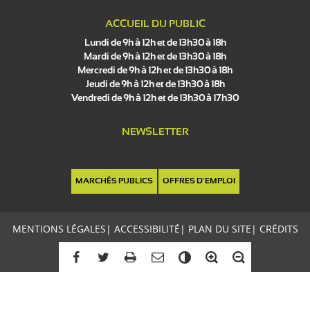
ACCUEIL DU PUBLIC
Lundi de 9h à 12h et de 13h30 à 18h
Mardi de 9h à 12h et de 13h30 à 18h
Mercredi de 9h à 12h et de 13h30 à 18h
Jeudi de 9h à 12h et de 13h30 à 18h
Vendredi de 9h à 12h et de 13h30 à 17h30
NEWSLETTER
MARCHÉS PUBLICS
OFFRES D'EMPLOI
MENTIONS LÉGALES
|
ACCESSIBILITÉ
|
PLAN DU SITE
|
CRÉDITS
C
o
n
t
r