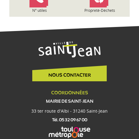
e
N° utiles
Propreté-Déchets
NOUS CONTACTER
COORDONNÉES
MAIRIE DE SAINT-JEAN
33 ter route d'Albi - 31240 Saint-Jean
Tél. 05 32 09 67 00