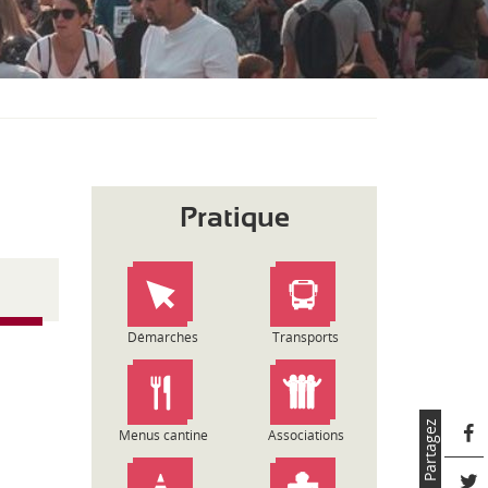
S
O
U
S
-
M
E
N
U
Pratique
Démarches
Transports
Partagez
Menus cantine
Associations