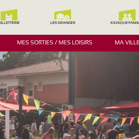
ILLETTERIE
LES GRANGES
KIOSQUE FAMI
A
MES SORTIES / MES LOISIRS
MA VILL
F
F
I
C
H
E
R
/
M
A
S
Q
U
E
R
L
E