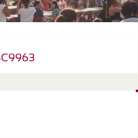
S
O
U
S
-
M
E
N
U
SC9963