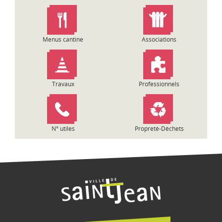
n
d
e
l
Menus cantine
Associations
’
a
r
t
Travaux
Professionnels
i
c
l
e
N° utiles
Propreté-Déchets