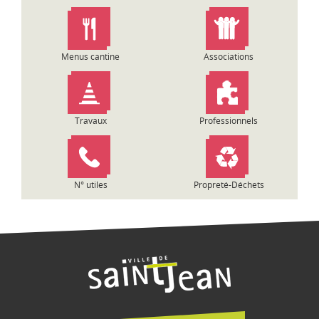
n
d
e
l
Menus cantine
Associations
’
a
r
t
Travaux
Professionnels
i
c
l
e
N° utiles
Propreté-Déchets