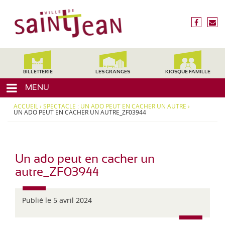
3
V
1
i
f
n
2
l
a
o
4
c
u
l
0
e
s
,
e
b
é
H
d
o
c
BILLETTERIE
LES GRANGES
KIOSQUE FAMILLE
a
o
r
e
u
MENU
k
i
t
S
r
e
ACCUEIL
›
SPECTACLE : UN ADO PEUT EN CACHER UN AUTRE
›
a
e
UN ADO PEUT EN CACHER UN AUTRE_ZF03944
-
i
G
a
n
r
t
o
Un ado peut en cacher un
-
n
autre_ZF03944
J
n
e
e
,
Publié le 5 avril 2024
a
M
n
i