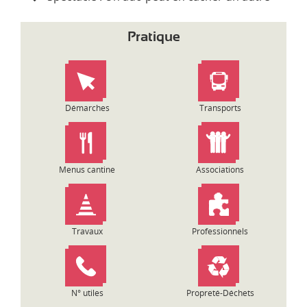
v
i
Pratique
g
a
t
i
o
Démarches
Transports
n
d
e
l
Menus cantine
Associations
’
a
r
t
Travaux
Professionnels
i
c
l
e
N° utiles
Propreté-Déchets