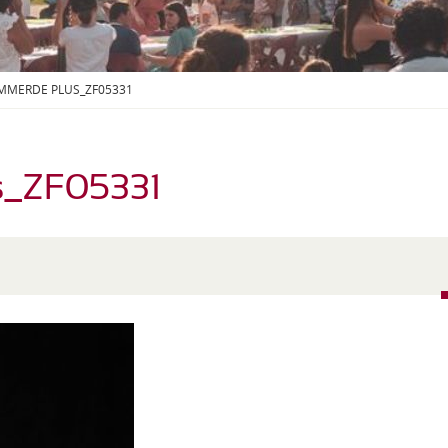
S
O
U
S
-
EMMERDE PLUS_ZF05331
M
E
N
U
s_ZF05331