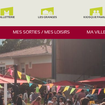
ILLETTERIE
LES GRANGES
KIOSQUE FAMI
A
MES SORTIES / MES LOISIRS
MA VILL
F
F
I
C
H
E
R
/
M
A
S
Q
U
E
R
L
E