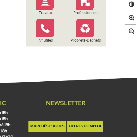
C
o
n
Travaux
Professionnels
t
r
a
s
N° utiles
Propreté-Déchets
t
e
IC
NEWSLETTER
à 18h
à 18h
 à 18h
MARCHÉS PUBLICS
OFFRES D'EMPLOI
 18h