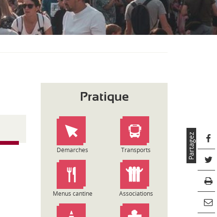
S
O
U
S
-
M
E
N
U
Pratique
Partagez
Démarches
Transports
Menus cantine
Associations