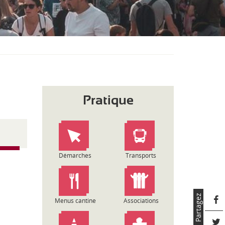
S
O
U
S
-
M
E
N
U
Pratique
Démarches
Transports
Partagez
Menus cantine
Associations