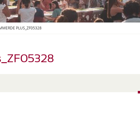
S
O
U
S
-
EMMERDE PLUS_ZF05328
M
E
N
U
s_ZF05328