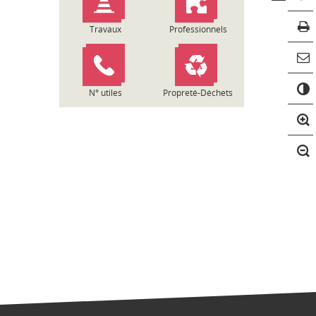
Travaux
Professionnels
C
o
N° utiles
Propreté-Déchets
n
t
r
a
s
t
e