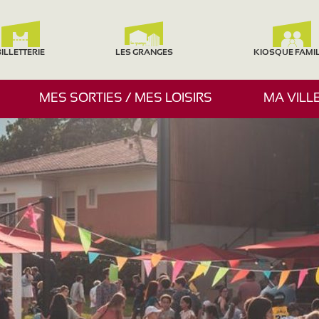
ILLETTERIE
LES GRANGES
KIOSQUE FAMI
A
MES SORTIES / MES LOISIRS
MA VILL
F
F
I
C
H
E
R
/
M
A
S
Q
U
E
R
L
E