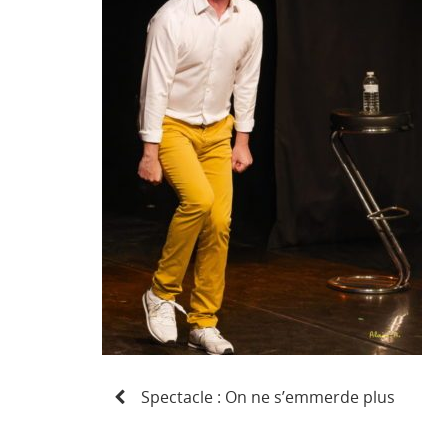
N
Spectacle : On ne s’emmerde plus
a
v