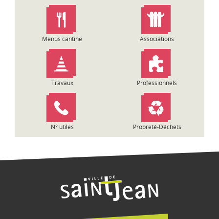
n
d
e
l
Menus cantine
Associations
’
a
r
t
Travaux
Professionnels
i
c
l
e
N° utiles
Propreté-Déchets