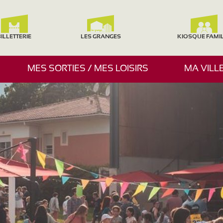
ILLETTERIE
LES GRANGES
KIOSQUE FAMI
A
MES SORTIES / MES LOISIRS
MA VILL
F
F
I
C
H
E
R
/
M
A
S
Q
U
E
R
L
E