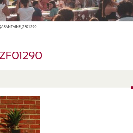
S
O
U
S
-
 QARANTAINE_ZF01290
M
E
N
U
_ZF01290