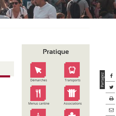
S
O
U
S
-
M
E
N
U
Pratique
Partagez
Démarches
Transports
Menus cantine
Associations