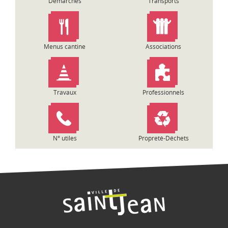
Démarches
Transports
n
d
e
l
Menus cantine
Associations
’
a
r
t
Travaux
Professionnels
i
c
l
e
N° utiles
Propreté-Déchets