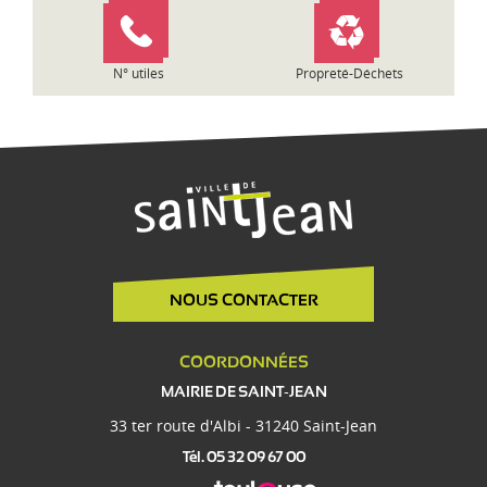
l
e
N° utiles
Propreté-Déchets
NOUS CONTACTER
COORDONNÉES
MAIRIE DE SAINT-JEAN
33 ter route d'Albi - 31240 Saint-Jean
Tél. 05 32 09 67 00