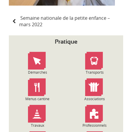
N
Semaine nationale de la petite enfance –
a
mars 2022
v
i
g
Pratique
a
t
i
o
n
Démarches
Transports
d
e
l
’
Menus cantine
Associations
a
r
t
i
Travaux
Professionnels
c