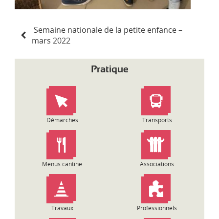
N
Semaine nationale de la petite enfance –
a
mars 2022
v
i
g
Pratique
a
t
i
o
n
Démarches
Transports
d
e
l
’
Menus cantine
Associations
a
r
t
i
Travaux
Professionnels
c