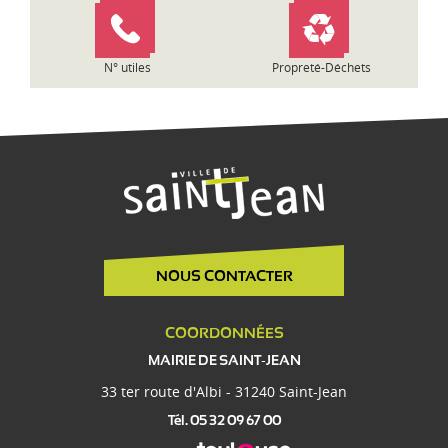
l
e
N° utiles
Propreté-Déchets
NOUS CONTACTER
COORDONNÉES
MAIRIE DE SAINT-JEAN
33 ter route d'Albi - 31240 Saint-Jean
Tél. 05 32 09 67 00