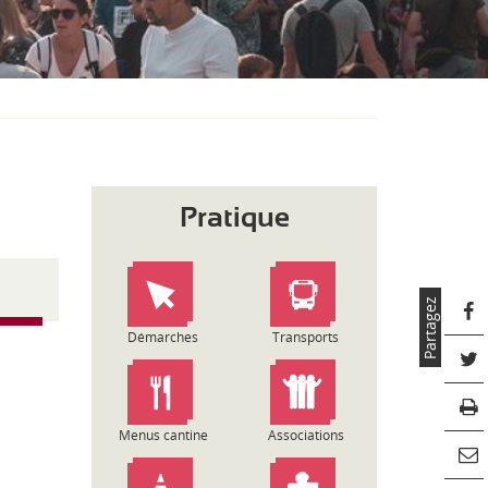
S
O
U
S
-
M
E
N
U
Pratique
Partagez
Démarches
Transports
Menus cantine
Associations