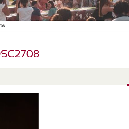
S
O
U
S
-
708
M
E
N
U
DSC2708