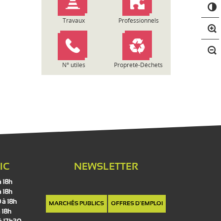
C
o
n
Travaux
Professionnels
t
r
a
s
N° utiles
Propreté-Déchets
t
e
IC
NEWSLETTER
à 18h
à 18h
 à 18h
MARCHÉS PUBLICS
OFFRES D'EMPLOI
 18h