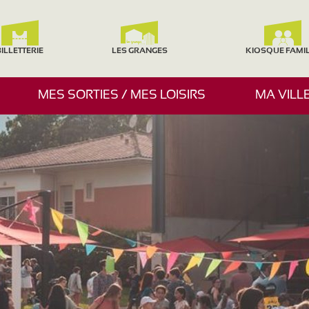
ILLETTERIE
LES GRANGES
KIOSQUE FAMI
A
MES SORTIES / MES LOISIRS
MA VILL
F
F
I
C
H
E
R
/
M
A
S
Q
U
E
R
L
E