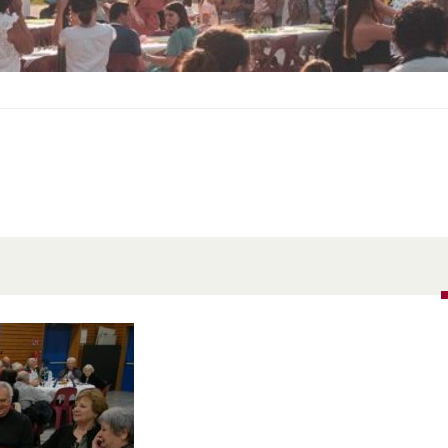
S
O
U
S
-
M
E
N
U