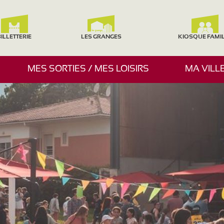
ILLETTERIE
LES GRANGES
KIOSQUE FAMI
A
MES SORTIES / MES LOISIRS
MA VILL
F
F
I
C
H
E
R
/
M
A
S
Q
U
E
R
L
E