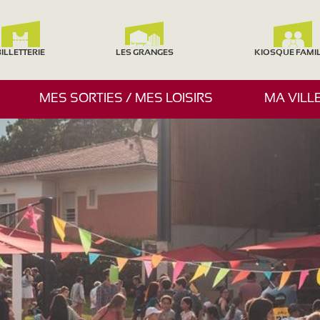
ILLETTERIE
LES GRANGES
KIOSQUE FAMI
A
MES SORTIES / MES LOISIRS
MA VILL
F
F
I
C
H
E
R
/
M
A
S
Q
U
E
R
L
E