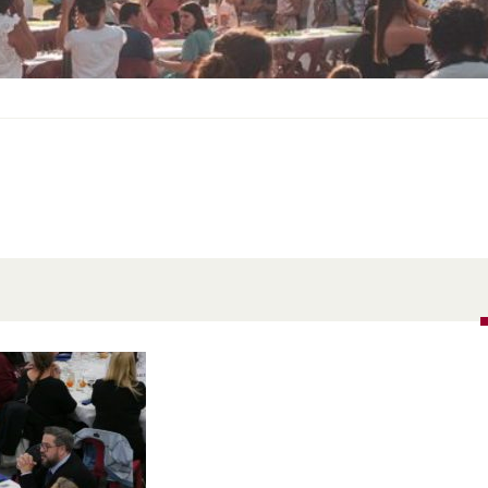
S
O
U
S
-
M
E
N
U