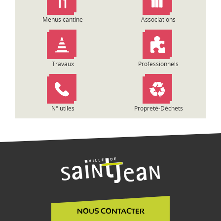
e
l
Menus cantine
Associations
’
a
r
t
Travaux
Professionnels
i
c
l
e
N° utiles
Propreté-Déchets
NOUS CONTACTER