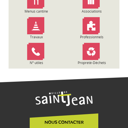
e
l
Menus cantine
Associations
’
a
r
t
Travaux
Professionnels
i
c
l
e
N° utiles
Propreté-Déchets
NOUS CONTACTER