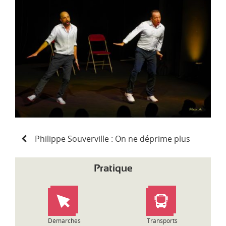
d
i
-
P
y
r
é
n
é
e
s
N
Philippe Souverville : On ne déprime plus
a
v
i
Pratique
g
a
t
i
o
Démarches
Transports