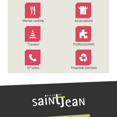
n
d
e
l
Menus cantine
Associations
’
a
r
t
Travaux
Professionnels
i
c
l
e
N° utiles
Propreté-Déchets