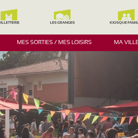
ILLETTERIE
LES GRANGES
KIOSQUE FAMI
A
MES SORTIES / MES LOISIRS
MA VILL
F
F
I
C
H
E
R
/
M
A
S
Q
U
E
R
L
E