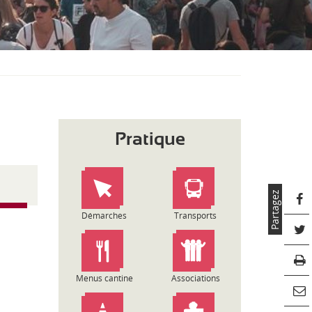
S
O
U
S
-
M
E
N
U
Pratique
Partagez
Démarches
Transports
Menus cantine
Associations