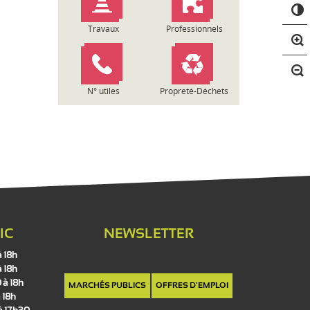
C
o
n
Travaux
Professionnels
t
r
a
s
N° utiles
Propreté-Déchets
t
e
IC
NEWSLETTER
à 18h
à 18h
 à 18h
MARCHÉS PUBLICS
OFFRES D'EMPLOI
 18h