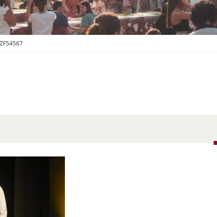
S
O
U
S
-
_ZF54567
M
E
N
U