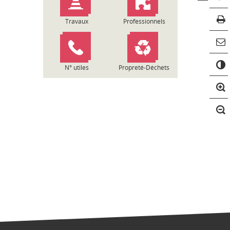
Travaux
Professionnels
C
o
N° utiles
Propreté-Déchets
n
t
r
a
s
t
e