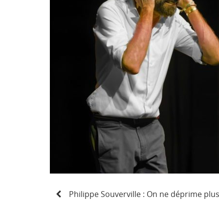
N
Philippe Souverville : On ne déprime plu
a
v