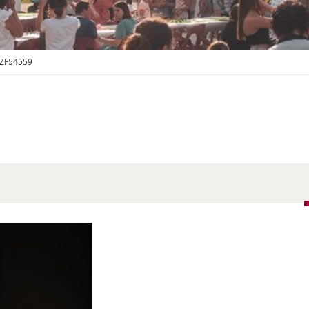
S
O
U
S
-
_ZF54559
M
E
N
U