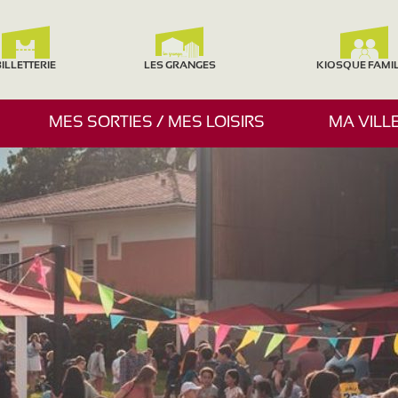
ILLETTERIE
LES GRANGES
KIOSQUE FAMI
A
MES SORTIES / MES LOISIRS
MA VILL
F
F
I
C
H
E
R
/
M
A
S
Q
U
E
R
L
E