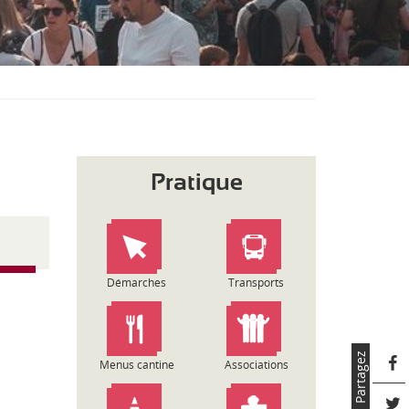
S
O
U
S
-
M
E
N
U
Pratique
Démarches
Transports
Partagez
Menus cantine
Associations