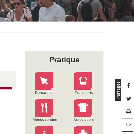
S
O
U
S
-
M
E
N
U
Pratique
Partagez
Démarches
Transports
Menus cantine
Associations