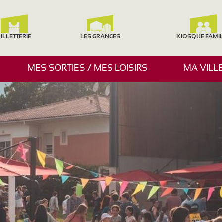
ILLETTERIE
LES GRANGES
KIOSQUE FAMI
A
MES SORTIES / MES LOISIRS
MA VILL
F
F
I
C
H
E
R
/
M
A
S
Q
U
E
R
L
E