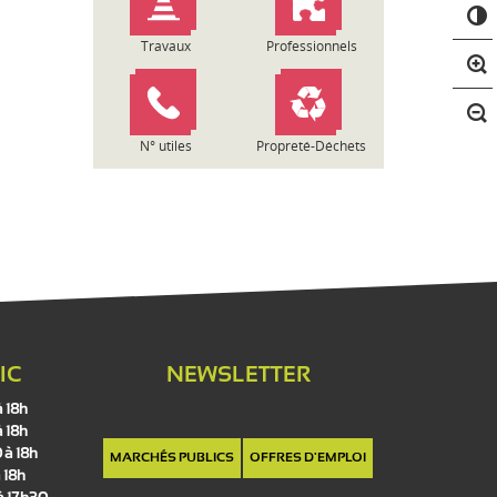
C
o
n
Travaux
Professionnels
t
r
a
s
N° utiles
Propreté-Déchets
t
e
IC
NEWSLETTER
à 18h
à 18h
 à 18h
MARCHÉS PUBLICS
OFFRES D'EMPLOI
 18h