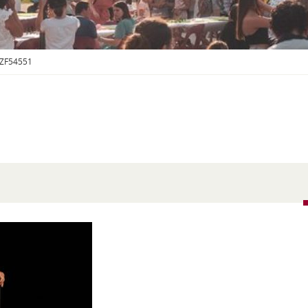
S
O
U
S
-
_ZF54551
M
E
N
U