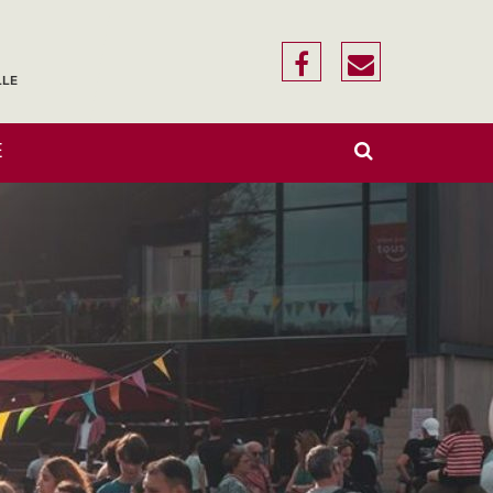
f
n
LLE
a
o
R
c
u
A
O
E
e
F
e
c
s
F
h
K
I
b
é
e
C
r
H
o
c
c
E
h
R
o
r
/
e
M
r
k
i
A
S
r
Q
U
E
e
R
L
E