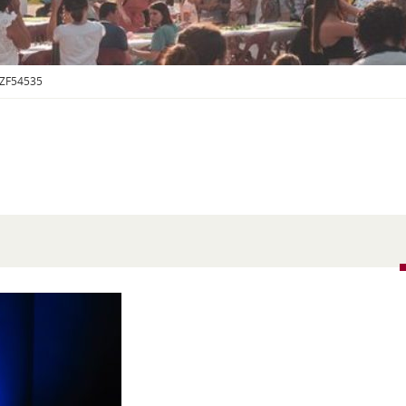
S
O
U
S
-
_ZF54535
M
E
N
U