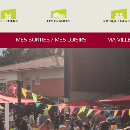
ILLETTERIE
LES GRANGES
KIOSQUE FAMI
A
MES SORTIES / MES LOISIRS
MA VILL
F
F
I
C
H
E
R
/
M
A
S
Q
U
E
R
L
E