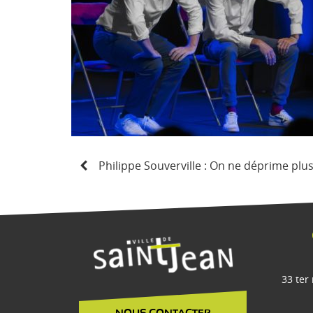
N
Philippe Souverville : On ne déprime plu
a
v
i
g
a
t
33 ter
i
o