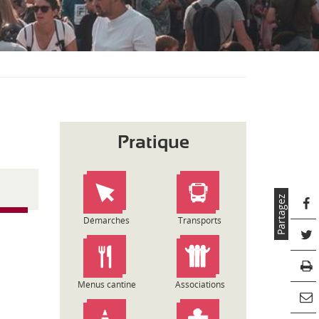
S
O
U
S
-
M
E
N
U
Pratique
Partagez
Démarches
Transports
Menus cantine
Associations