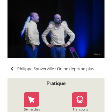
d
i
-
P
y
r
é
n
é
e
s
N
Philippe Souverville : On ne déprime plus
a
v
i
Pratique
g
a
t
i
o
Démarches
Transports