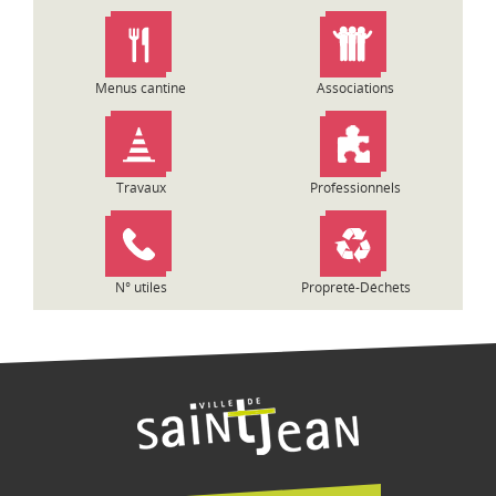
n
d
e
l
Menus cantine
Associations
’
a
r
t
Travaux
Professionnels
i
c
l
e
N° utiles
Propreté-Déchets