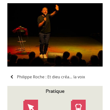
d
i
-
P
y
r
é
n
é
e
s
N
Philippe Roche : Et dieu créa… la voix
a
v
i
Pratique
g
a
t
i