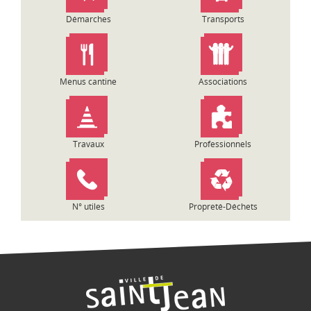
o
Démarches
Transports
n
d
e
l
Menus cantine
Associations
’
a
r
t
Travaux
Professionnels
i
c
l
e
N° utiles
Propreté-Déchets