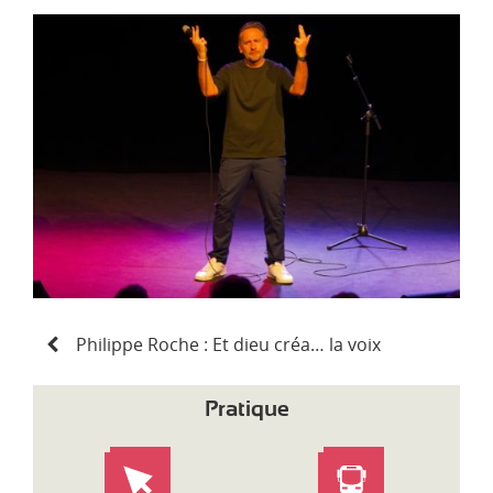
d
i
-
P
y
r
é
n
é
e
s
N
Philippe Roche : Et dieu créa… la voix
a
v
i
Pratique
g
a
t
i