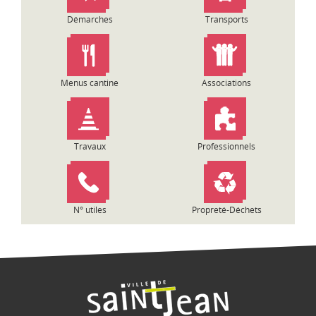
o
Démarches
Transports
n
d
e
l
Menus cantine
Associations
’
a
r
t
Travaux
Professionnels
i
c
l
e
N° utiles
Propreté-Déchets