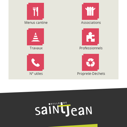
n
d
e
l
Menus cantine
Associations
’
a
r
t
Travaux
Professionnels
i
c
l
e
N° utiles
Propreté-Déchets