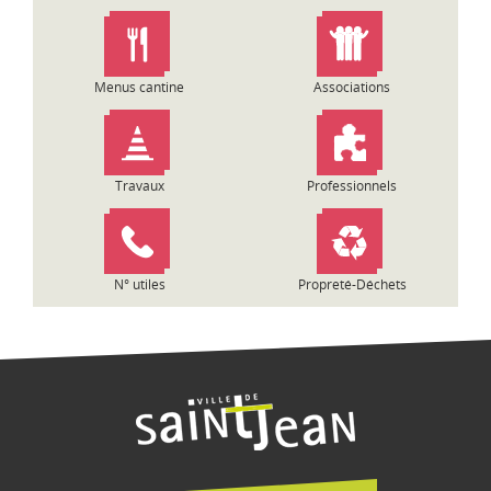
n
d
e
l
Menus cantine
Associations
’
a
r
t
Travaux
Professionnels
i
c
l
e
N° utiles
Propreté-Déchets