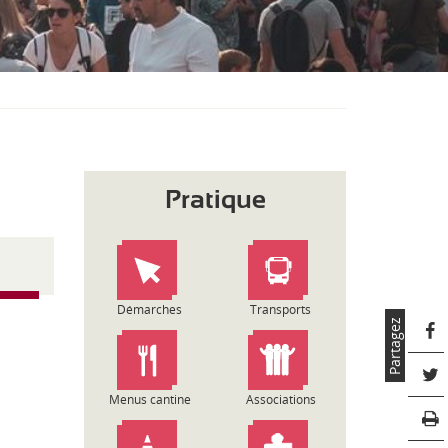
S
O
U
S
-
M
E
N
U
Pratique
Démarches
Transports
Partagez
Menus cantine
Associations