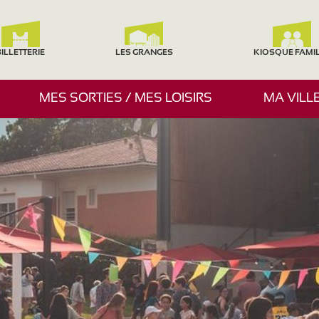
ILLETTERIE
LES GRANGES
KIOSQUE FAMI
A
MES SORTIES / MES LOISIRS
MA VILL
F
F
I
C
H
E
R
/
M
A
S
Q
U
E
R
L
E