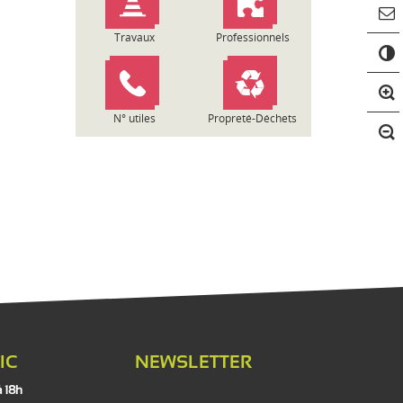
Travaux
Professionnels
C
o
n
t
r
N° utiles
Propreté-Déchets
a
s
t
e
IC
NEWSLETTER
à 18h