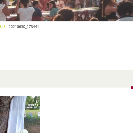
S
O
U
S
-
ILLE
›
20210630_173441
M
E
N
U