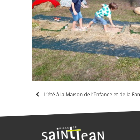
N
L’été à la Maison de l’Enfance et de la Fam
a
v
i
g
a