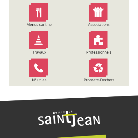
n
d
e
l
Menus cantine
Associations
’
a
r
t
Travaux
Professionnels
i
c
l
e
N° utiles
Propreté-Déchets