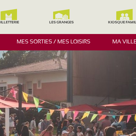
ILLETTERIE
LES GRANGES
KIOSQUE FAMI
A
MES SORTIES / MES LOISIRS
MA VILL
F
F
I
C
H
E
R
/
M
A
S
Q
U
E
R
L
E