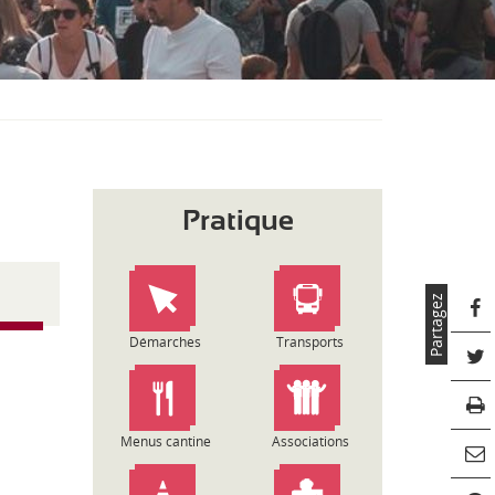
S
O
U
S
-
M
E
N
U
Pratique
Partagez
Démarches
Transports
Menus cantine
Associations
C