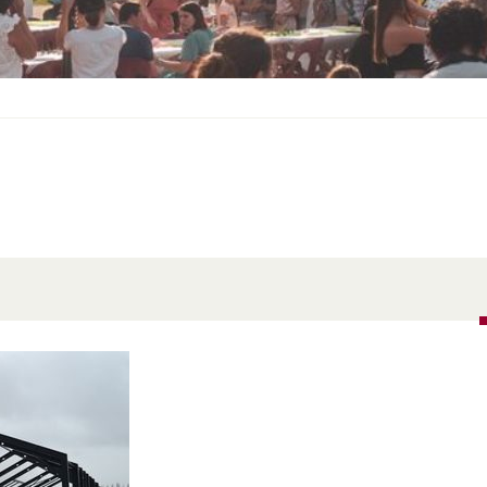
S
O
U
S
-
M
E
N
U