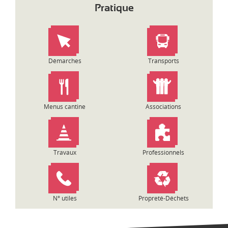
i
Pratique
g
a
t
i
o
Démarches
Transports
n
d
e
l
Menus cantine
Associations
’
a
r
t
Travaux
Professionnels
i
c
l
e
N° utiles
Propreté-Déchets