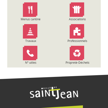
n
d
e
l
Menus cantine
Associations
’
a
r
t
Travaux
Professionnels
i
c
l
e
N° utiles
Propreté-Déchets