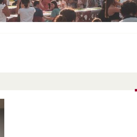
S
O
U
S
-
M
E
N
U