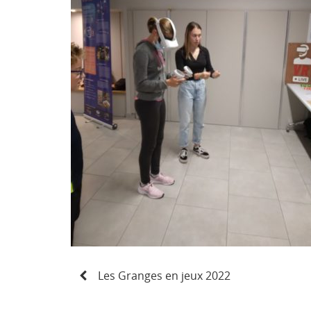
N
Les Granges en jeux 2022
a
v