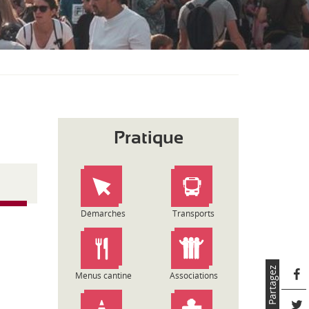
S
O
U
S
-
M
E
N
U
Pratique
Démarches
Transports
Partagez
Menus cantine
Associations