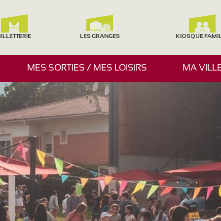
ILLETTERIE
LES GRANGES
KIOSQUE FAMI
A
MES SORTIES / MES LOISIRS
MA VILL
F
F
I
C
H
E
R
/
M
A
S
Q
U
E
R
L
E