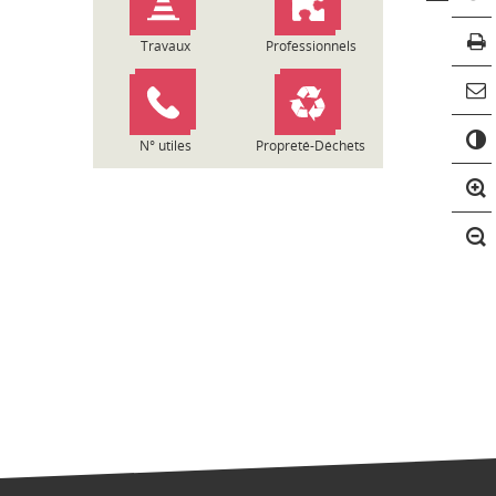
Travaux
Professionnels
C
o
N° utiles
Propreté-Déchets
n
t
r
a
s
t
e