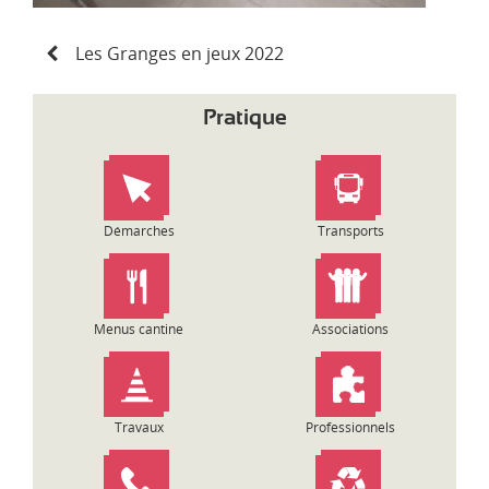
N
Les Granges en jeux 2022
a
v
i
Pratique
g
a
t
i
o
Démarches
Transports
n
d
e
l
Menus cantine
Associations
’
a
r
t
Travaux
Professionnels
i
c
l