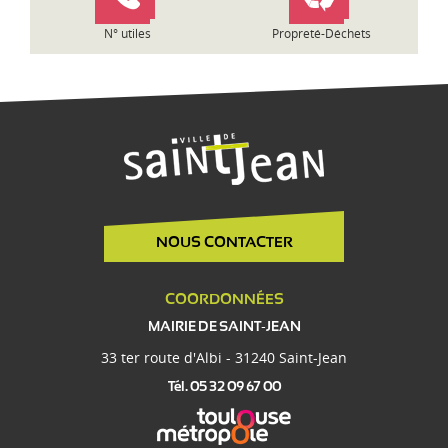
e
N° utiles
Propreté-Déchets
NOUS CONTACTER
COORDONNÉES
MAIRIE DE SAINT-JEAN
33 ter route d'Albi - 31240 Saint-Jean
Tél. 05 32 09 67 00