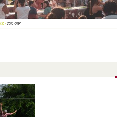
S
O
U
S
-
(S)
›
DSC_0091
M
E
N
U