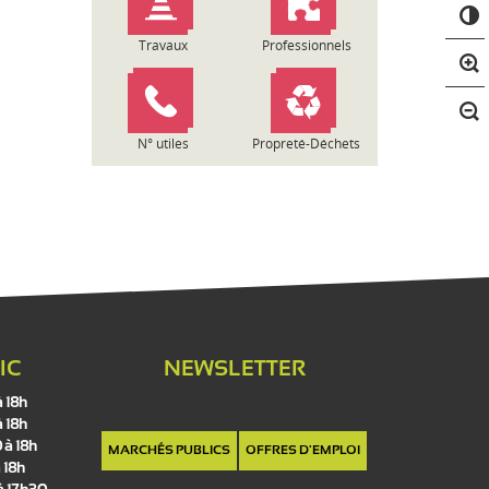
C
o
n
Travaux
Professionnels
t
r
a
s
N° utiles
Propreté-Déchets
t
e
IC
NEWSLETTER
à 18h
à 18h
 à 18h
MARCHÉS PUBLICS
OFFRES D'EMPLOI
 18h