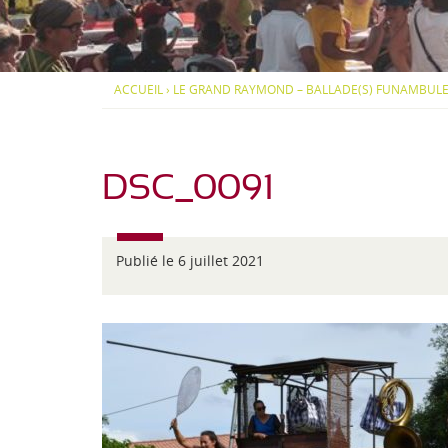
d
S
S
i
-
O
O
-
U
U
P
S
S
J
y
-
-
ACCUEIL
›
LE GRAND RAYMOND – BALLADE(S) FUNAMBULE
r
M
M
e
é
E
E
n
N
N
a
U
U
é
e
DSC_0091
n
s
Publié le 6 juillet 2021