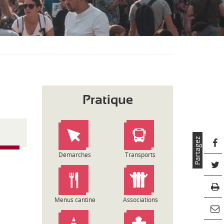
S
O
U
S
-
M
E
N
U
Pratique
Partagez
Démarches
Transports
Menus cantine
Associations