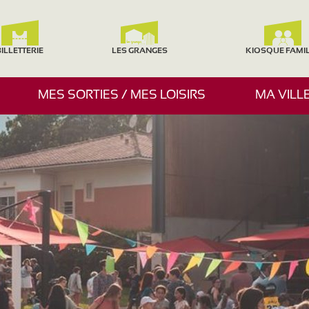
ILLETTERIE
LES GRANGES
KIOSQUE FAMI
A
MES SORTIES / MES LOISIRS
MA VILL
F
F
I
C
H
E
R
/
M
A
S
Q
U
E
R
L
E