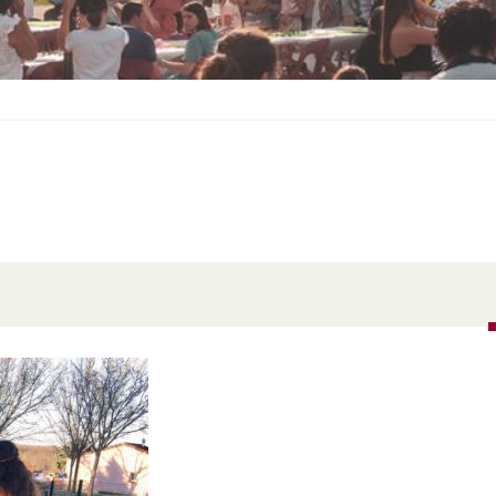
S
O
U
S
-
M
E
N
U