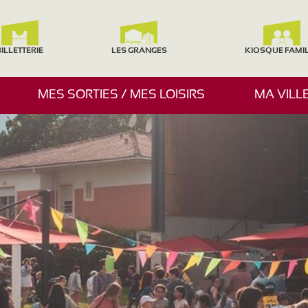
ILLETTERIE
LES GRANGES
KIOSQUE FAMI
A
MES SORTIES / MES LOISIRS
MA VILL
F
F
I
C
H
E
R
/
M
A
S
Q
U
E
R
L
E