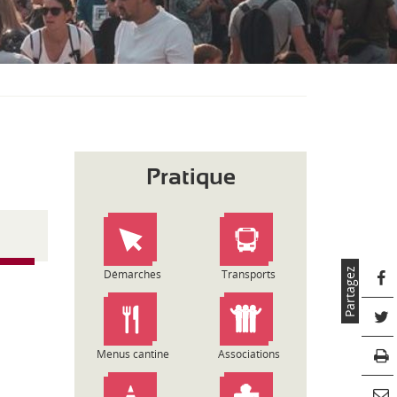
S
O
U
S
-
M
E
N
U
Pratique
Partagez
Démarches
Transports
Menus cantine
Associations