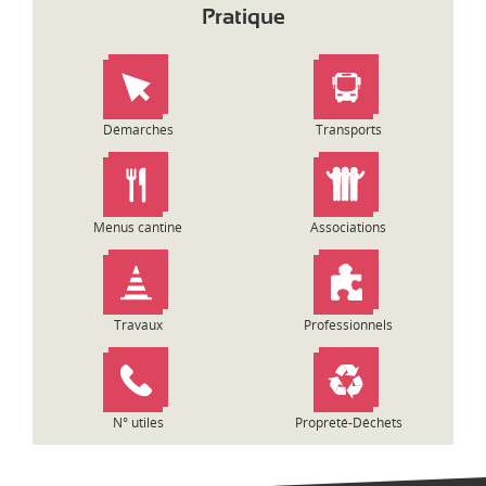
i
Pratique
g
a
t
i
o
Démarches
Transports
n
d
e
l
Menus cantine
Associations
’
a
r
t
Travaux
Professionnels
i
c
l
e
N° utiles
Propreté-Déchets