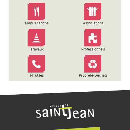
n
d
e
l
Menus cantine
Associations
’
a
r
t
Travaux
Professionnels
i
c
l
e
N° utiles
Propreté-Déchets