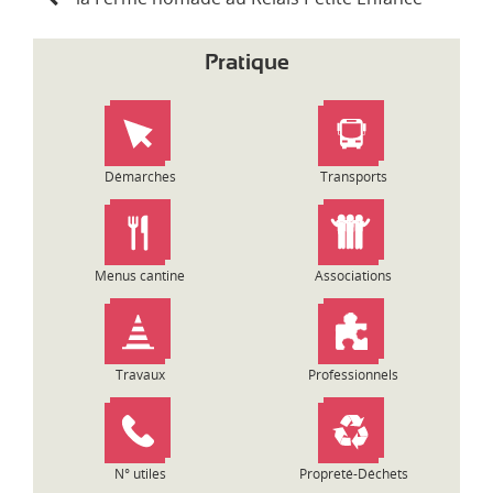
v
i
Pratique
g
a
t
i
o
Démarches
Transports
n
d
e
l
Menus cantine
Associations
’
a
r
t
Travaux
Professionnels
i
c
l
e
N° utiles
Propreté-Déchets