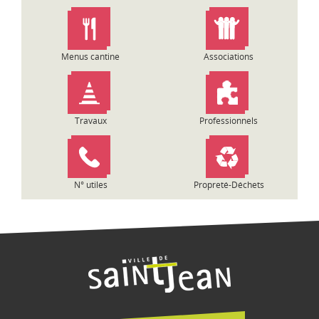
n
d
e
l
Menus cantine
Associations
’
a
r
t
Travaux
Professionnels
i
c
l
e
N° utiles
Propreté-Déchets