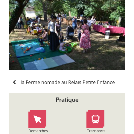
d
i
-
P
y
r
é
n
é
e
s
N
la Ferme nomade au Relais Petite Enfance
a
v
i
Pratique
g
a
t
i
o
Démarches
Transports