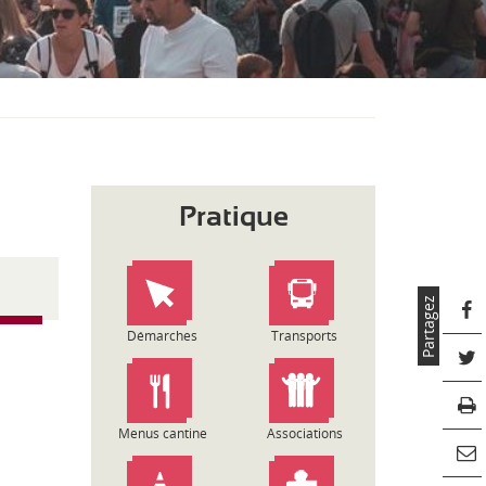
S
O
U
S
-
M
E
N
U
Pratique
Partagez
Démarches
Transports
Menus cantine
Associations