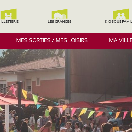
ILLETTERIE
LES GRANGES
KIOSQUE FAMI
A
MES SORTIES / MES LOISIRS
MA VILL
F
F
I
C
H
E
R
/
M
A
S
Q
U
E
R
L
E