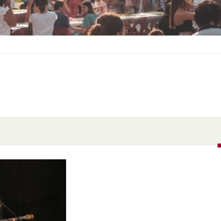
S
O
U
S
-
M
E
N
U