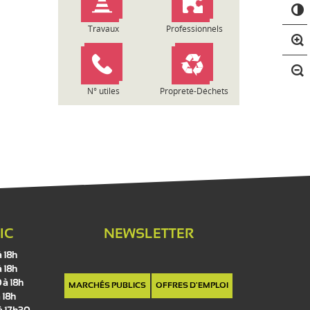
C
o
n
Travaux
Professionnels
t
r
a
s
N° utiles
Propreté-Déchets
t
e
IC
NEWSLETTER
à 18h
à 18h
 à 18h
MARCHÉS PUBLICS
OFFRES D'EMPLOI
 18h