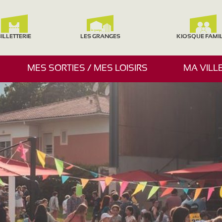
ILLETTERIE
LES GRANGES
KIOSQUE FAMI
A
MES SORTIES / MES LOISIRS
MA VILL
F
F
I
C
H
E
R
/
M
A
S
Q
U
E
R
L
E