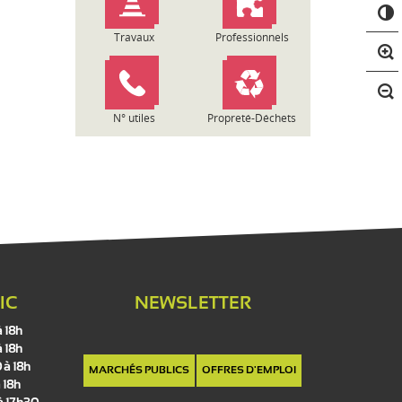
C
o
n
Travaux
Professionnels
t
r
a
s
N° utiles
Propreté-Déchets
t
e
IC
NEWSLETTER
à 18h
à 18h
 à 18h
MARCHÉS PUBLICS
OFFRES D'EMPLOI
 18h