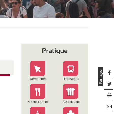
S
O
U
S
-
M
E
N
U
Pratique
Partagez
Démarches
Transports
Menus cantine
Associations