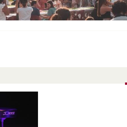
S
O
U
S
-
M
E
N
U