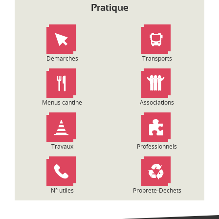
i
Pratique
g
a
t
i
o
Démarches
Transports
n
d
e
l
Menus cantine
Associations
’
a
r
t
Travaux
Professionnels
i
c
l
e
N° utiles
Propreté-Déchets