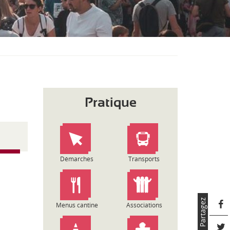
S
O
U
S
-
M
E
N
U
Pratique
Démarches
Transports
Partagez
Menus cantine
Associations