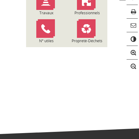
Travaux
Professionnels
C
o
N° utiles
Propreté-Déchets
n
t
r
a
s
t
e