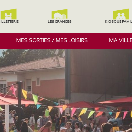
ILLETTERIE
LES GRANGES
KIOSQUE FAMI
A
MES SORTIES / MES LOISIRS
MA VILL
F
F
I
C
H
E
R
/
M
A
S
Q
U
E
R
L
E