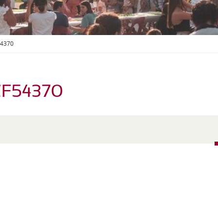
S
O
U
S
-
54370
M
E
N
U
F54370