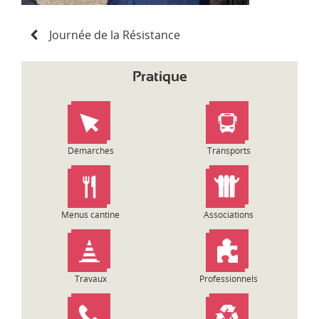
N
Journée de la Résistance
a
v
i
Pratique
g
a
t
i
o
Démarches
Transports
n
d
e
l
Menus cantine
Associations
’
a
r
t
Travaux
Professionnels
i
c
l