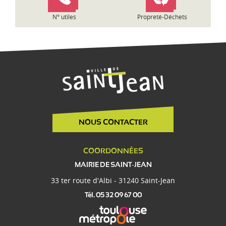
e
N° utiles
Propreté-Déchets
NOUS CONTACTER
COORDONNÉES
MAIRIE DE SAINT-JEAN
33 ter route d'Albi - 31240 Saint-Jean
Tél. 05 32 09 67 00