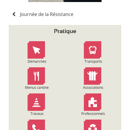
N
Journée de la Résistance
a
v
i
Pratique
g
a
t
i
o
Démarches
Transports
n
d
e
l
Menus cantine
Associations
’
a
r
t
Travaux
Professionnels
i
c
l