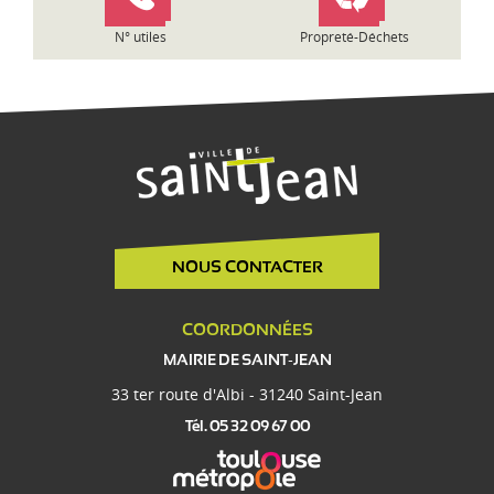
e
N° utiles
Propreté-Déchets
NOUS CONTACTER
COORDONNÉES
MAIRIE DE SAINT-JEAN
33 ter route d'Albi - 31240 Saint-Jean
Tél. 05 32 09 67 00