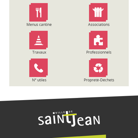
n
d
e
l
Menus cantine
Associations
’
a
r
t
Travaux
Professionnels
i
c
l
e
N° utiles
Propreté-Déchets