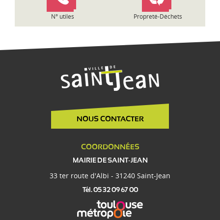
e
N° utiles
Propreté-Déchets
NOUS CONTACTER
COORDONNÉES
MAIRIE DE SAINT-JEAN
33 ter route d'Albi - 31240 Saint-Jean
Tél. 05 32 09 67 00