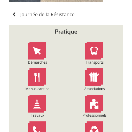
N
Journée de la Résistance
a
v
i
Pratique
g
a
t
i
o
Démarches
Transports
n
d
e
l
Menus cantine
Associations
’
a
r
t
Travaux
Professionnels
i
c
l