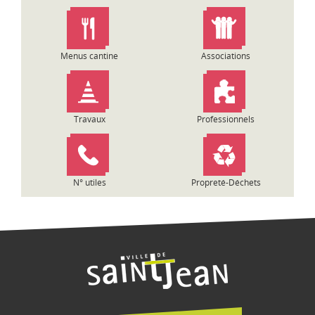
n
d
e
l
Menus cantine
Associations
’
a
r
t
Travaux
Professionnels
i
c
l
e
N° utiles
Propreté-Déchets